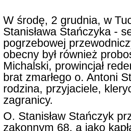
W środę, 2 grudnia, w Tu
Stanisława Stańczyka - s
pogrzebowej przewodniczył
obecny był również probo
Michalski, prowincjał red
brat zmarłego o. Antoni S
rodzina, przyjaciele, klery
zagranicy.
O. Stanisław Stańczyk pr
zakonnym 68, a jako kapła